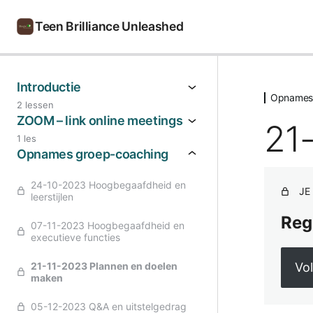
Teen Brilliance Unleashed
Ga
naar
Introductie
Opnames 
de
2 lessen
ZOOM – link online meetings
inhoud
21
1 les
Opnames groep-coaching
24-10-2023 Hoogbegaafdheid en
JE
leerstijlen
Reg
07-11-2023 Hoogbegaafdheid en
executieve functies
Vo
21-11-2023 Plannen en doelen
maken
05-12-2023 Q&A en uitstelgedrag