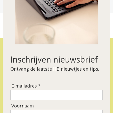
Login
Studiekeuze en Bedrijf starten
2 lessen
Vorige
Volgende
Inschrijven nieuwsbrief
Ontvang de laatste HB nieuwtjes en tips.
E-mailadres *
Voornaam