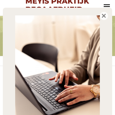
MEYIS PRAKTIJK
BEGAAFDHEID
MENU
×
Oog voor talent
Gratis
Home
»
Gratis