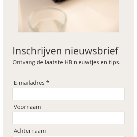
Inschrijven nieuwsbrief
Vul het formulier
Ontvang de laatste HB nieuwtjes en tips.
hieronder in en
ontvang GRATIS de
10 triggers + TIPS
E-mailadres *
Je voornaam
Voornaam
Je achternaam
Achternaam