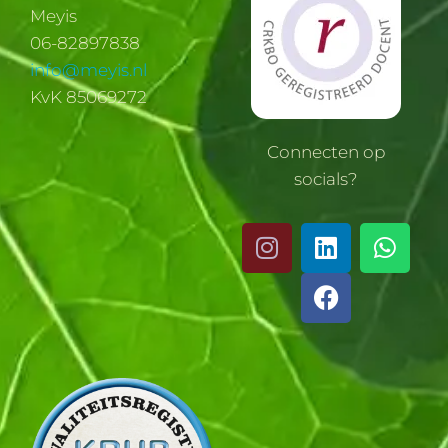
Meyis
06-82897838
info@meyis.nl
KvK 85069272
Connecten op
socials?