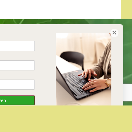
×
ven
Inschrijven