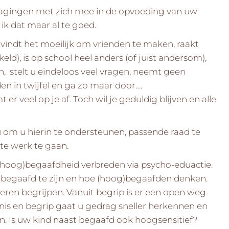
agingen met zich mee in de opvoeding van uw
ik dat maar al te goed.
vindt het moeilijk om vrienden te maken, raakt
keld), is op school heel anders (of juist andersom),
, stelt u eindeloos veel vragen, neemt geen
n in twijfel en ga zo maar door….
mt er veel op je af. Toch wil je geduldig blijven en alle
 om u hierin te ondersteunen, passende raad te
te werk te gaan.
(hoog)begaafdheid verbreden via psycho-eduactie.
)begaafd te zijn en hoe (hoog)begaafden denken.
 leren begrijpen. Vanuit begrip is er een open weg
nnis en begrip gaat u gedrag sneller herkennen en
ten. Is uw kind naast begaafd ook hoogsensitief?