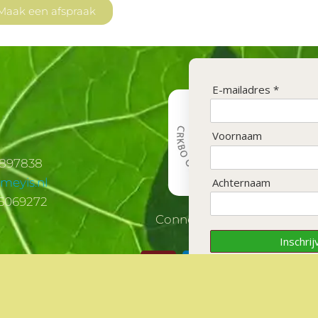
Maak een afspraak
E-mailadres *
Voornaam
2897838
Achternaam
meyis.nl
5069272
Connecten op socials?
Inschrij