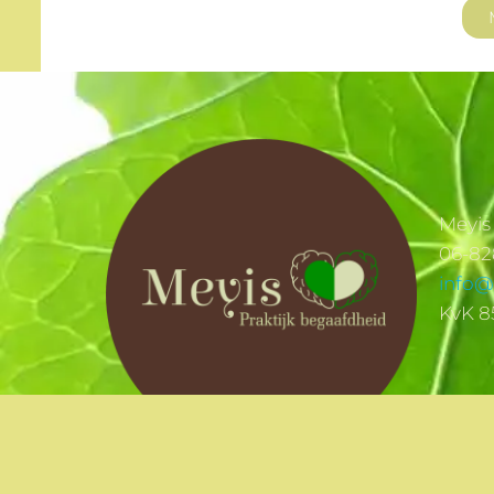
Meyis
06-8
info@
KvK 8