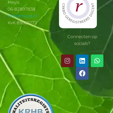
Meyis
06-82897838
info@meyis.nl
KvK 85069272
Connecten op
socials?