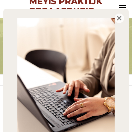
MEYIS PRAKTIJK
BEGAAFDHEID
MENU
×
Oog voor talent
De Week van de
Hoogbegaafdheid
Home
»
De Week van de Hoogbegaafdheid
MRT
De Week van de
06
Hoogbegaafdheid
2022
De Week van
Hoogbegaafdheid is
0