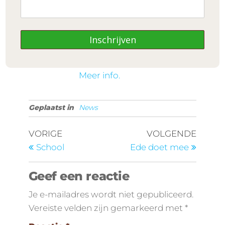
middag. Er zijn een paar
plekken over. Meld uw
kind snel aan via
Inschrijven
info@meyis.nl
Ik hoop je erbij te zien!
Meer info.
Geplaatst in
News
VORIGE
VOLGENDE
School
Ede doet mee
Geef een reactie
Je e-mailadres wordt niet gepubliceerd.
Vereiste velden zijn gemarkeerd met
*