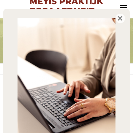
MEYIS PRAKTIJK
BEGAAFDHEID
MENU
×
Oog voor talent
In de LINDA!
Home
»
In de LINDA!
SEP
Heb jij het al gezien?
03
Met trots mag ik delen dat
2025
ik in de LINDA heb
gestaan! Een ontzettend
0
mooi moment om mijn
werk en passie onder de