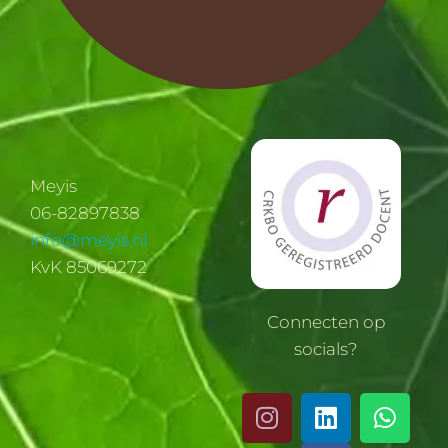
Meyis
06-82897838
info@meyis.nl
KvK 85069272
Connecten op
socials?