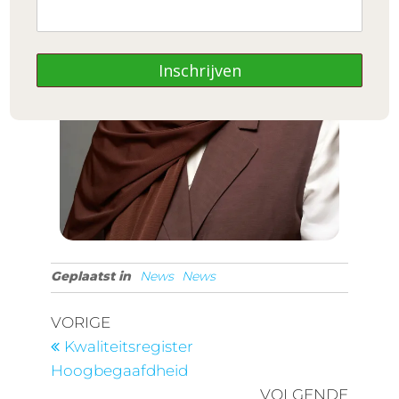
Inschrijven
Geplaatst in
News
News
VORIGE
Kwaliteitsregister
Hoogbegaafdheid
VOLGENDE