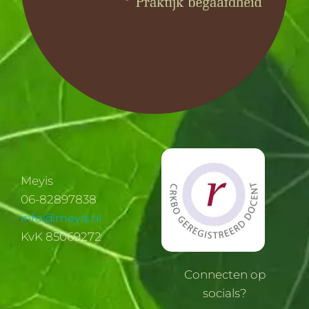
Meyis
06-82897838
info@meyis.nl
KvK 85069272
Connecten op
socials?