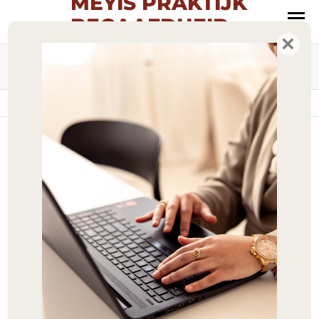
MEYIS PRAKTIJK
BEGAAFDHEID
MENU
×
Oog voor talent
Maand:
november 2023
Home
»
Archieven voor november 2023
Meyis SmartGames on TOUR
Door
ADMIN
Te weinig uitdaging in jouw buurt? Ik kom naar
verschillende plekken in NL met een ruim
assortiment aan smartgames. Ontmoet nieuwe
peers en zet je brein aan. Ik help je graag door de
leerkuil heen. Kom je ook? Neem vooral ook een
vriend(in) mee. Samen hebben we meer plezier.Klik
op de link voor de locaties en…