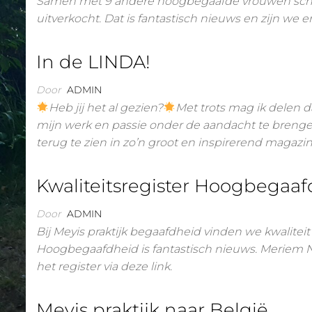
Samen met 9 andere hoogbegaafde vrouwen schrev
uitverkocht. Dat is fantastisch nieuws en zijn we e
In de LINDA!
Door
ADMIN
Heb jij het al gezien?
Met trots mag ik delen 
mijn werk en passie onder de aandacht te brengen
terug te zien in zo’n groot en inspirerend maga
Kwaliteitsregister Hoogbegaa
Door
ADMIN
Bij Meyis praktijk begaafdheid vinden we kwaliteit 
Hoogbegaafdheid is fantastisch nieuws. Meriem Na
het register via deze link.
Meyis praktijk naar België