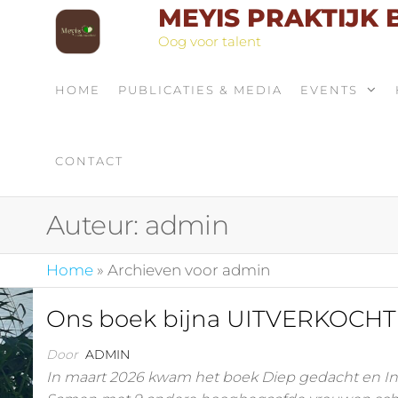
MEYIS PRAKTIJK
Oog voor talent
HOME
PUBLICATIES & MEDIA
EVENTS
CONTACT
Auteur:
admin
Home
»
Archieven voor admin
Ons boek bijna UITVERKOCHT
Door
ADMIN
In maart 2026 kwam het boek Diep gedacht en In