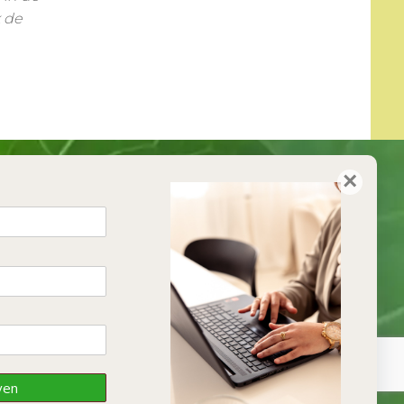
k de
×
ven