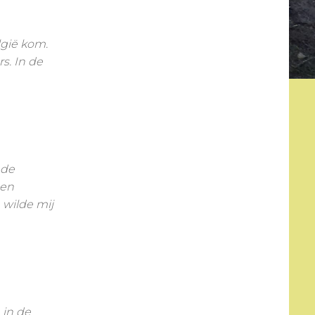
lgië kom.
s. In de
 de
 en
 wilde mij
 in de