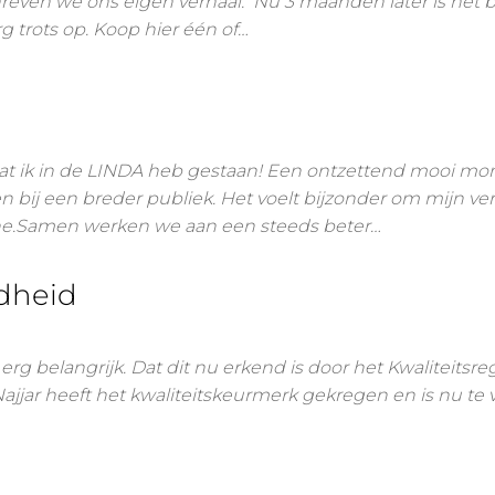
en we ons eigen verhaal. Nu 3 maanden later is het b
rg trots op. Koop hier één of…
dat ik in de LINDA heb gestaan! Een ontzettend mooi 
 bij een breder publiek. Het voelt bijzonder om mijn ve
zine.Samen werken we aan een steeds beter…
fdheid
erg belangrijk. Dat dit nu erkend is door het Kwaliteitsreg
jjar heeft het kwaliteitskeurmerk gekregen en is nu te 