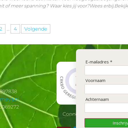
t of meer spanning? Waar kies jij voor?Wees erbij.Bekij
2
…
4
Volgende
E-mailadres *
Voornaam
2897838
Achternaam
meyis.nl
5069272
Connecten op socials?
Inschrij