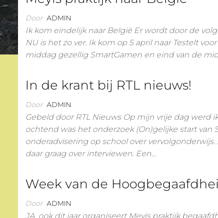
Door
ADMIN
Ik kom eindelijk naar België Er wordt door de vol
NU is het zo ver. Ik kom op 5 april naar Testelt 
middag gezellig SmartGamen en eind van de midd
In de krant bij RTL nieuws!
Door
ADMIN
Gebeld door RTL Nieuws Op mijn vrije dag werd i
ochtend was het onderzoek (On)gelijke start va
onderadvisering op school over vervolgonderwijs.
daar graag over interviewen. Een…
Week van de Hoogbegaafdhei
Door
ADMIN
JA, ook dit jaar organiseert Meyis praktijk begaa