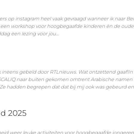
gers op instagram heel vaak gevraagd wanneer ik naar Be
voor een workshop voor hoogbegaafde kinderen èn de ouder
ag een lezing voor jou…
k ineens gebeld door RTLnieuws. Wat ontzettend gaaf!In
n SCALIQ naar buiten gekomen omtrent Arabische namen
 Ze hadden begrepen dat dat bij mij ook was gebeurd en
d 2025
fdheid weer leuke activiteiten voor hoogbegaafde jongeren