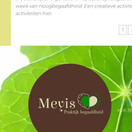
week van Hoogbegaafdheid. Een creatieve activitei
activiteiten hier.
1
Meyis
06-8
info@
KvK 8