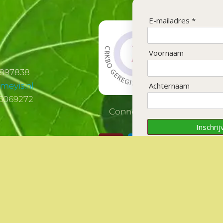
E-mailadres *
Voornaam
2897838
Achternaam
meyis.nl
5069272
Connecten op socials?
Inschrij
info@meyis.nl |
Algemene voorwaarden
|
Privacy verk