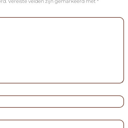
rd.
Vereiste velden zijn gemarkeerd met
*