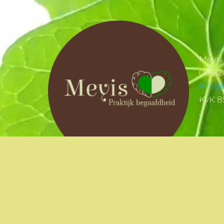
Meyis
06-8
info@
KvK 8
Copyright 2022-2025 Meyis – 