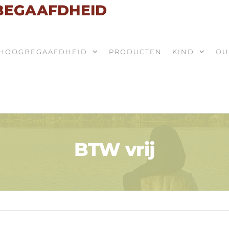
 BEGAAFDHEID
HOOGBEGAAFDHEID
PRODUCTEN
KIND
OU
BTW vrij