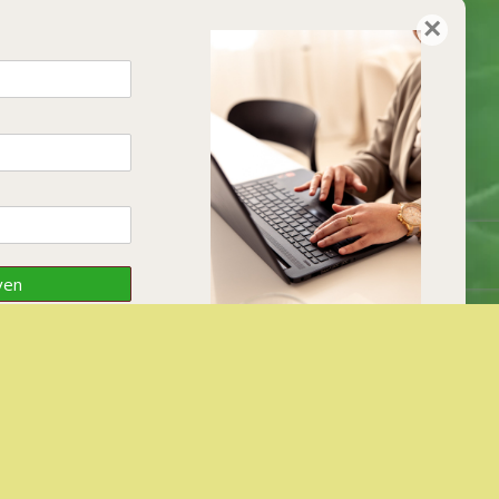
×
ven
Inschrijven
nieuwsbrief
Ontvang de laatste HB
laring
nieuwtjes en tips.