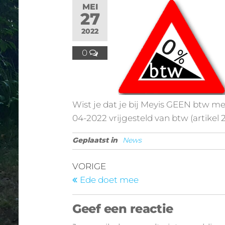
MEI
27
2022
0
Wist je dat je bij Meyis GEEN btw mee
04-2022 vrijgesteld van btw (artikel 
Geplaatst in
News
VORIGE
Ede doet mee
Geef een reactie