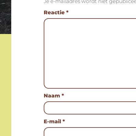
Je e-mailadres wordt niet gepublicee
Reactie
*
Naam
*
E-mail
*