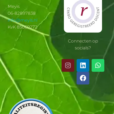
Meyis
06-82897838
info@meyis.nl
KvK 85069272
Connecten op
socials?