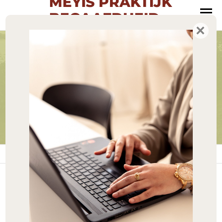
MEYIS PRAKTIJK
BEGAAFDHEID
MENU
×
Oog voor talent
Meyis in de Week
van
Hoogbegaafdheid
Home
»
Meyis in de Week van Hoogbegaafdheid
JAN
Ook dit jaar organiseert
18
Meyis praktijk begaafdheid
2023
verschillende activiteiten