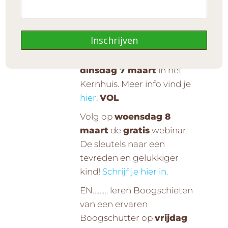
Ede.
Zo kun je verschillende
Inschrijven
SmartGames spelen
samen met je kind op
dinsdag 7 maart
in het
Kernhuis. Meer info vind je
hier
.
VOL
Volg op
woensdag 8
maart
de
gratis
webinar
De sleutels naar een
tevreden en gelukkiger
kind!
Schrijf je hier in.
EN……… leren Boogschieten
van een ervaren
Boogschutter op
vrijdag